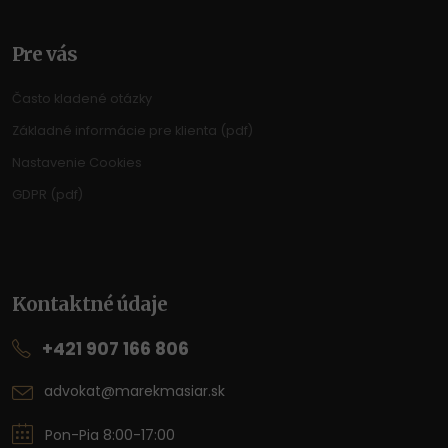
Pre vás
Často kladené otázky
Základné informácie pre klienta (pdf)
Nastavenie Cookies
GDPR (pdf)
Kontaktné údaje
+421 907 166 806
advokat@marekmasiar.sk
Pon-Pia 8:00-17:00