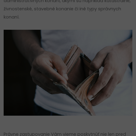
administratívnych konaní, akými sú napríklad katastrálne,
živnostenské, stavebné konanie či iné typy správnych
konaní.
Právne zastupovanie Vám vieme poskytnúť nie len pred