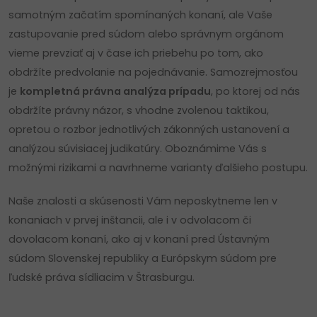
samotným začatím spomínaných konaní, ale Vaše
zastupovanie pred súdom alebo správnym orgánom
vieme prevziať aj v čase ich priebehu po tom, ako
obdržíte predvolanie na pojednávanie. Samozrejmosťou
je
kompletná právna analýza prípadu
, po ktorej od nás
obdržíte právny názor, s vhodne zvolenou taktikou,
opretou o rozbor jednotlivých zákonných ustanovení a
analýzou súvisiacej judikatúry. Oboznámime Vás s
možnými rizikami a navrhneme varianty ďalšieho postupu.
Naše znalosti a skúsenosti Vám neposkytneme len v
konaniach v prvej inštancii, ale i v odvolacom či
dovolacom konaní, ako aj v konaní pred Ústavným
súdom Slovenskej republiky a Európskym súdom pre
ľudské práva sídliacim v Štrasburgu.