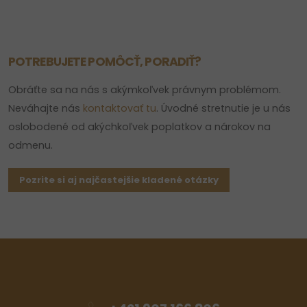
POTREBUJETE POMÔCŤ, PORADIŤ?
Obráťte sa na nás s akýmkoľvek právnym problémom.
Neváhajte nás
kontaktovať tu
. Úvodné stretnutie je u nás
oslobodené od akýchkoľvek poplatkov a nárokov na
odmenu.
Pozrite si aj najčastejšie kladené otázky